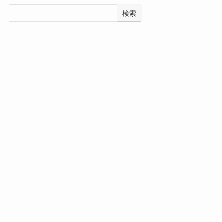
検索
Recent Posts
家計が1馬力になった瞬間、正直いちばん怖かったこと
不妊治療を始めて最初に気になった「お金の話」
Recent Comments
表示できるコメントはありません。
Archives
2026年2月